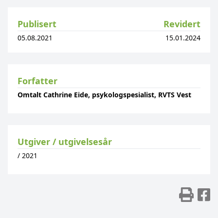
Publisert
Revidert
05.08.2021
15.01.2024
Forfatter
Omtalt Cathrine Eide, psykologspesialist, RVTS Vest
Utgiver / utgivelsesår
/
2021
Skr
D