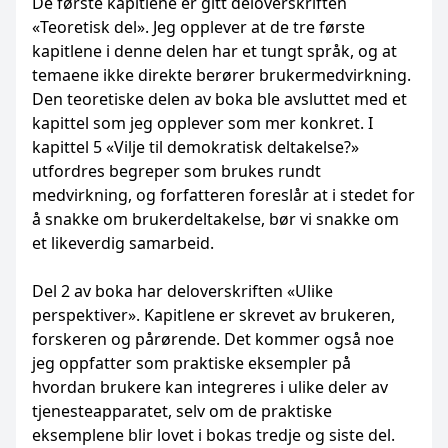
De første kapitlene er gitt deloverskriften
«Teoretisk del». Jeg opplever at de tre første
kapitlene i denne delen har et tungt språk, og at
temaene ikke direkte berører brukermedvirkning.
Den teoretiske delen av boka ble avsluttet med et
kapittel som jeg opplever som mer konkret. I
kapittel 5 «Vilje til demokratisk deltakelse?»
utfordres begreper som brukes rundt
medvirkning, og forfatteren foreslår at i stedet for
å snakke om brukerdeltakelse, bør vi snakke om
et likeverdig samarbeid.
Del 2 av boka har deloverskriften «Ulike
perspektiver». Kapitlene er skrevet av brukeren,
forskeren og pårørende. Det kommer også noe
jeg oppfatter som praktiske eksempler på
hvordan brukere kan integreres i ulike deler av
tjenesteapparatet, selv om de praktiske
eksemplene blir lovet i bokas tredje og siste del.