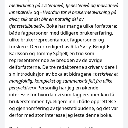
medvirkning på systemnivå, tjenestenivå og individnivå
innebære?»
og
«Hvordan tar vi brukermedvirkning på
alvor, slik at det blir en naturlig del av
tjenestetilbudet?»
. Boka har mange ulike forfattere;
både fagpersoner med tidligere brukererfaring,
ulike brukerrepresentanter, fagpersoner og
forskere. Den er redigert av Rita Sørly, Bengt E.
Karlsson og Tommy Sjåfjell; en trio som
representerer noe av bredden av de øvrige
delforfatterne. De tre redaktørene skriver videre i
sin introduksjon av boka at bidragene
«beskriver et
mangfoldig, komplekst og sammensatt felt fra ulike
perspektiver.»
Personlig har jeg en økende
interesse for hvordan vi som fagpersoner kan få
brukerstemmen tydeligere inn i både opprettelse
og gjennomføring av tjenestetilbudene, og det var
derfor med stor interesse jeg leste denne boka.