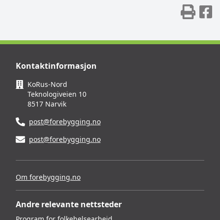
Skr
D
Kontaktinformasjon
KoRus-Nord
Teknologiveien 10
8517 Narvik
post@forebygging.no
post@forebygging.no
Om forebygging.no
Andre relevante nettsteder
Program for folkehelsearbeid