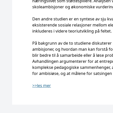
næringslivet som støttespillere. Analysen
skoleambisjoner og økonomiske vurderinge
Den andre studien er en syntese av sju kva
eksisterende sosiale relasjoner mellom el
inkluderes i videre teoriutvikling på feltet.
På bakgrunn av de to studiene diskutere
ambisjoner, og hvordan man kan forstå for
blir bedre til å samarbeide eller å løse p
Avhandlingen argumenterer for at entrep
komplekse pedagogiske sammenhenger, at
for ambisiøse, og at målene for satsingen
>>les mer