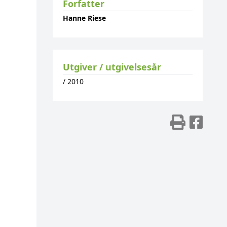
Forfatter
Hanne Riese
Utgiver / utgivelsesår
/
2010
Skriv
Del