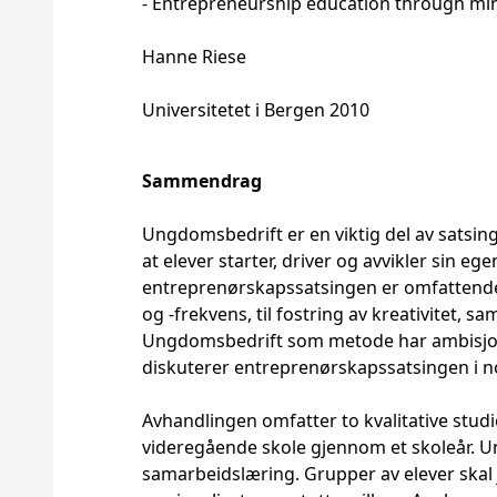
- Entrepreneurship education through min
Hanne Riese
Universitetet i Bergen 2010
Sammendrag
Ungdomsbedrift er en viktig del av satsin
at elever starter, driver og avvikler sin eg
entreprenørskapssatsingen er omfattende. 
og -frekvens, til fostring av kreativitet, 
Ungdomsbedrift som metode har ambisjon
diskuterer entreprenørskapssatsingen i 
Avhandlingen omfatter to kvalitative stud
videregående skole gjennom et skoleår.
samarbeidslæring. Grupper av elever skal