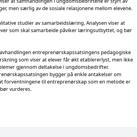
 viser at samhandlingen i ungdomsbedriftene er styrt av
r, men særlig av de sosiale relasjonene mellom elevene.
litative studier av samarbeidslæring. Analysen viser at
ever som skal samarbeide påviker læringsutbyttet, og bør
r avhandlingen entreprenørskapssatsingens pedagogiske
skning som viser at elever får økt etablererlyst, men ikke
roblemer gjennom deltakelse i ungdomsbedrifter.
renørskapssatsingen bygger på enkle antakelser om
 forventningene til entreprenørskap som en metode er
 bør vurderes.