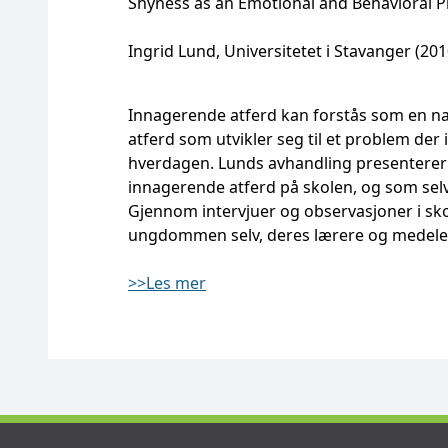
Shyness as an Emotional and Behavioral P
Ingrid Lund, Universitetet i Stavanger (201
Innagerende atferd kan forstås som en natu
atferd som utvikler seg til et problem der 
hverdagen. Lunds avhandling presenterer e
innagerende atferd på skolen, og som selv
Gjennom intervjuer og observasjoner i sko
ungdommen selv, deres lærere og medeleve
>>Les mer