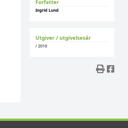
Forfatter
Ingrid Lund
Utgiver / utgivelsesår
/
2010
Skriv
Del