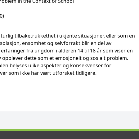
roblem in the Context of School
0)
rlig tilbaketrukkethet i ukjente situasjoner, eller som en
isolasjon, ensomhet og selvforrakt blir en del av
rfaringer fra ungdom i alderen 14 til 18 år som viser en
 opplever dette som et emosjonelt og sosialt problem.
len belyses ulike aspekter og konsekvenser for
r som ikke har vært utforsket tidligere.