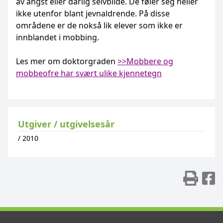
av angst eller dårlig selvbilde. De føler seg heller
ikke utenfor blant jevnaldrende. På disse
områdene er de nokså lik elever som ikke er
innblandet i mobbing.
Les mer om doktorgraden
>>Mobbere og
mobbeofre har svært ulike kjennetegn
Utgiver / utgivelsesår
/
2010
Skr
D