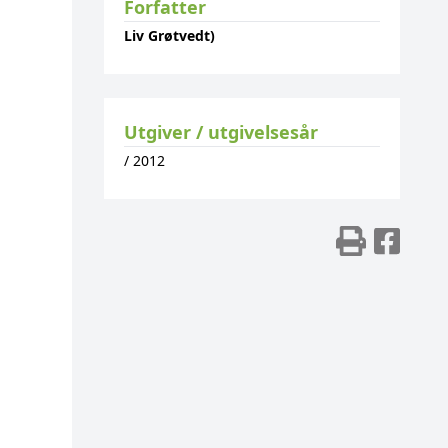
Forfatter
Liv Grøtvedt)
Utgiver / utgivelsesår
/
2012
Skriv
Del