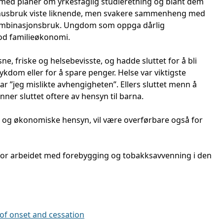
med planer om yrkesfaglig studieretning og blant dem
g snusbruk viste liknende, men svakere sammenheng med
kombinasjonsbruk. Ungdom som oppga dårlig
od familieøkonomi.
ne, friske og helsebevisste, og hadde sluttet for å bli
kdom eller for å spare penger. Helse var viktigste
ar ”jeg mislikte avhengigheten”. Ellers sluttet menn å
nner sluttet oftere av hensyn til barna.
 og økonomiske hensyn, vil være overførbare også for
for arbeidet med forebygging og tobakksavvenning i den
 of onset and cessation