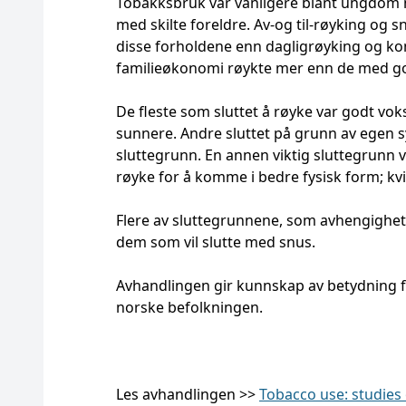
Tobakksbruk var vanligere blant ungdom 
med skilte foreldre. Av-og til-røyking o
disse forholdene enn dagligrøyking og 
familieøkonomi røykte mer enn de med g
De fleste som sluttet å røyke var godt voks
sunnere. Andre sluttet på grunn av egen sy
sluttegrunn. En annen viktig sluttegrunn v
røyke for å komme i bedre fysisk form; kvi
Flere av sluttegrunnene, som avhengighet
dem som vil slutte med snus.
Avhandlingen gir kunnskap av betydning 
norske befolkningen.
Les avhandlingen >>
Tobacco use: studies