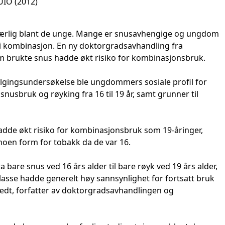
UIO (2012)
 særlig blant de unge. Mange er snusavhengige og ungdom
i kombinasjon. En ny doktorgradsavhandling fra
som brukte snus hadde økt risiko for kombinasjonsbruk.
ølgingsundersøkelse ble ungdommers sosiale profil for
usbruk og røyking fra 16 til 19 år, samt grunner til
dde økt risiko for kombinasjonsbruk som 19-åringer,
en form for tobakk da de var 16.
a bare snus ved 16 års alder til bare røyk ved 19 års alder,
lasse hadde generelt høy sannsynlighet for fortsatt bruk
vedt, forfatter av doktorgradsavhandlingen og