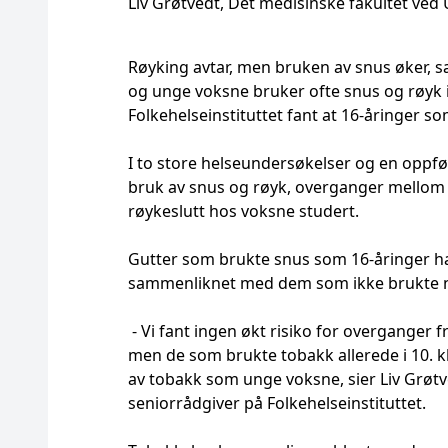
Liv Grøtvedt, Det medisinske fakultet ved 
Røyking avtar, men bruken av snus øker,
og unge voksne bruker ofte snus og røyk 
Folkehelseinstituttet fant at 16-åringer 
I to store helseundersøkelser og en oppf
bruk av snus og røyk, overganger mellom sn
røykeslutt hos voksne studert.
Gutter som brukte snus som 16-åringer ha
sammenliknet med dem som ikke brukte no
- Vi fant ingen økt risiko for overganger fr
men de som brukte tobakk allerede i 10. k
av tobakk som unge voksne, sier Liv Grøt
seniorrådgiver på Folkehelseinstituttet.