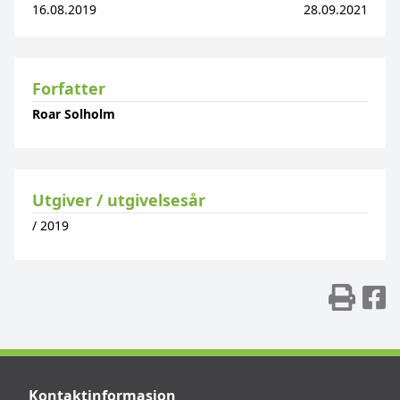
16.08.2019
28.09.2021
Forfatter
Roar Solholm
Utgiver / utgivelsesår
/
2019
Skr
D
Kontaktinformasjon