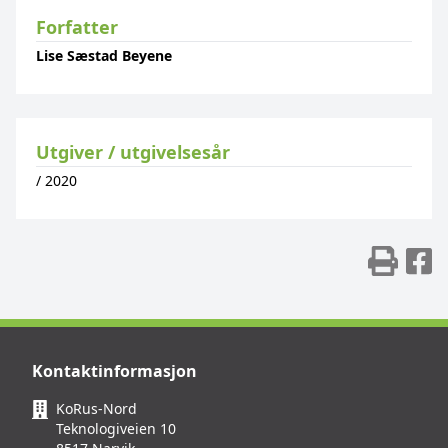
Forfatter
Lise Sæstad Beyene
Utgiver / utgivelsesår
/
2020
Skr
D
Kontaktinformasjon
KoRus-Nord
Teknologiveien 10