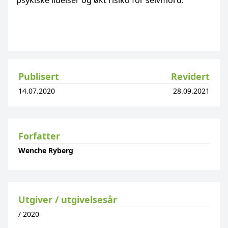
psykiske lidelser og økt risiko for selvmord.
Publisert
Revidert
14.07.2020
28.09.2021
Forfatter
Wenche Ryberg
Utgiver / utgivelsesår
/
2020