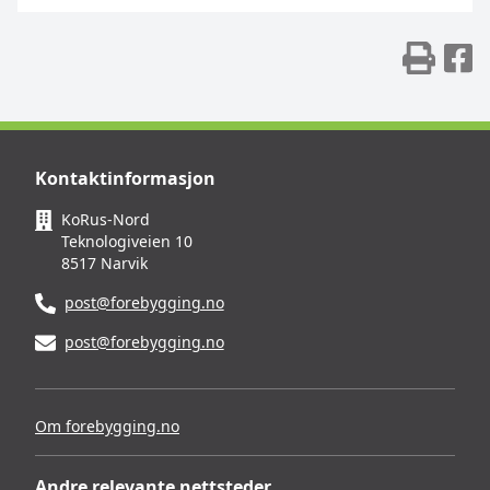
Skr
D
Kontaktinformasjon
KoRus-Nord
Teknologiveien 10
8517 Narvik
post@forebygging.no
post@forebygging.no
Om forebygging.no
Andre relevante nettsteder