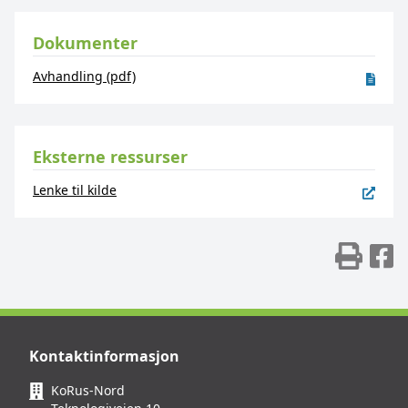
Dokumenter
Avhandling (pdf)
Eksterne ressurser
Lenke til kilde
Skr
D
Kontaktinformasjon
KoRus-Nord