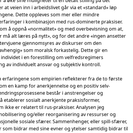
å øke sine muligheter til en betalt stilling på det
at veien inn i arbeidslivet går via et «standard» løp
ningene. Dette oppleves som mer eller mindre
vserfaringer i kombinasjon med rus-dominerte praksiser.
 om å oppnå «normalitet» og med overbevisning om at,
r må alt læres på nytt», og for det andre «ingen ansetter
 intervjuene gjennomsyres av diskurser om den
avhengig» som moralsk forkastelig. Dette gir en
ndividet i en forestilling om velfredsregimers
av individuelt ansvar og subjektiv kontroll.
 erfaringene som empirien reflekterer fra de to første
om en kamp for anerkjennelse og en positiv selv-
at endringsprosessene består i anstrengelser og
å etablerer sosialt anerkjente praksisformer,
ke er relatert til rus-praksiser. Analysen jeg
obilisering og/eller reorganisering av ressurser og
jonelle sosiale sfærer. Sammenhenger, eller spill-sfærer,
 som bidrar med sine evner og ytelser samtidig bidrar til