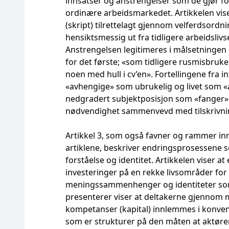
innsatser og anstrengelser som de gjør for 
ordinære arbeidsmarkedet. Artikkelen viser 
(skript) tilrettelagt gjennom velferdsord
hensiktsmessig ut fra tidligere arbeidsli
Anstrengelsen legitimeres i målsetningen
for det første; «som tidligere rusmisbruke
noen med hull i cv’en». Fortellingene fra
«avhengige» som ubrukelig og livet som «
nedgradert subjektposisjon som «fanger» i
nødvendighet sammenvevd med tilskrivning 
Artikkel 3, som også favner og rammer inn
artiklene, beskriver endringsprosessene s
forståelse og identitet. Artikkelen viser 
investeringer på en rekke livsområder for 
meningssammenhenger og identiteter som ik
presenterer viser at deltakerne gjennom m
kompetanser (kapital) innlemmes i konvens
som er strukturer på den måten at aktører