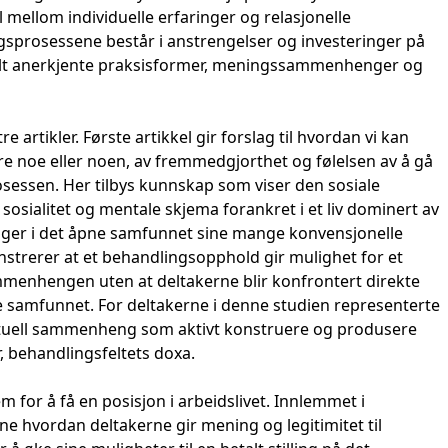
l mellom individuelle erfaringer og relasjonelle
sprosessene består i anstrengelser og investeringer på
ialt anerkjente praksisformer, meningssammenhenger og
e artikler. Første artikkel gir forslag til hvordan vi kan
re noe eller noen, av fremmedgjorthet og følelsen av å gå
prosessen. Her tilbys kunnskap som viser den sosiale
osialitet og mentale skjema forankret i et liv dominert av
gger i det åpne samfunnet sine mange konvensjonelle
rerer at et behandlingsopphold gir mulighet for et
enhengen uten at deltakerne blir konfrontert direkte
e samfunnet. For deltakerne i denne studien representerte
kstuell sammenheng som aktivt konstruere og produsere
 behandlingsfeltets doxa.
m for å få en posisjon i arbeidslivet. Innlemmet i
ne hvordan deltakerne gir mening og legitimitet til