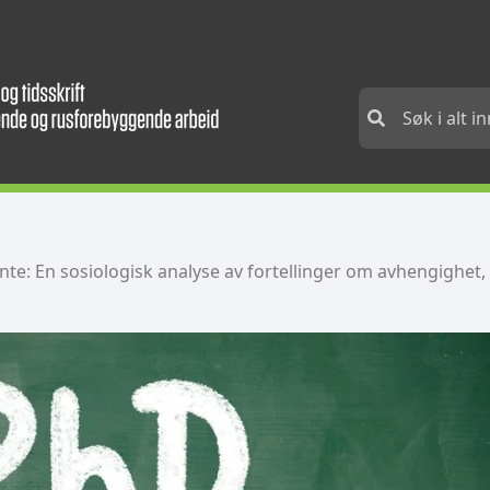
ente: En sosiologisk analyse av fortellinger om avhengighet