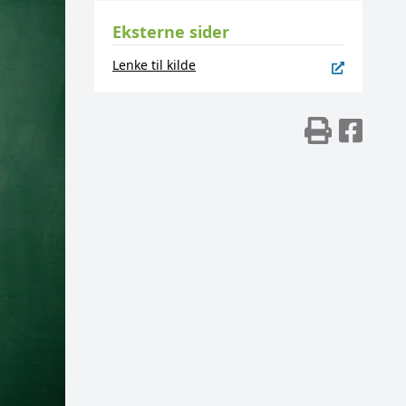
Eksterne sider
Lenke til kilde
Skriv
Del