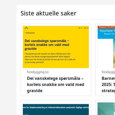
Siste aktuelle saker
Gå til Dei vanskelege spørsmåla – korleis snakk
Gå til Bar
forebygging.no
forebygg
Dei vanskelege spørsmåla –
Barne
korleis snakke om vald med
2025: 
gravide
strate
Gå til Inspirasjon og støtte til implementering
Gå til He