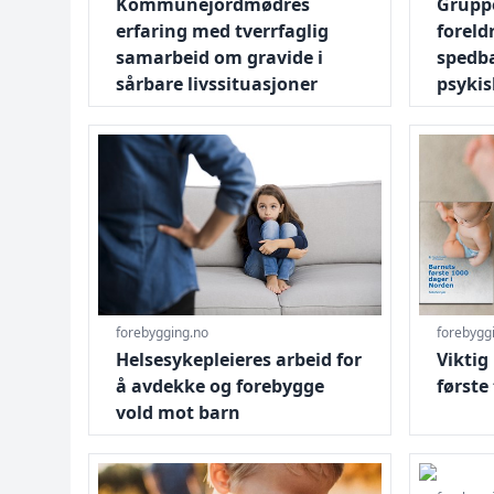
Kommunejordmødres
Grupp
erfaring med tverrfaglig
foreld
samarbeid om gravide i
spedba
sårbare livssituasjoner
psykis
Gå til Helsesykepleieres arbeid for å avdekke o
Gå til Vik
forebygging.no
forebygg
Helsesykepleieres arbeid for
Vikti
å avdekke og forebygge
første
vold mot barn
Gå til How to strengthen the focus on children a
Gå til Bar