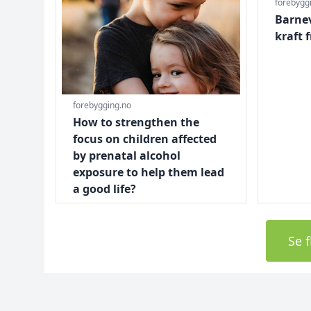
forebygg
Barnev
kraft 
forebygging.no
How to strengthen the
focus on children affected
by prenatal alcohol
exposure to help them lead
a good life?
Se f