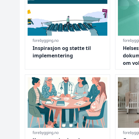
forebygging.no
forebygg
Inspirasjon og støtte til
Helses
implementering
dokum
om vo
Gå til Kommunejordmødres erfaring med tverrfag
Gå til Gr
forebygging.no
forebygg