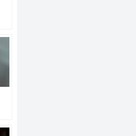
esansvar i barseltiden
od life?
om situasjon og hjelp til barn og partnere av personer 