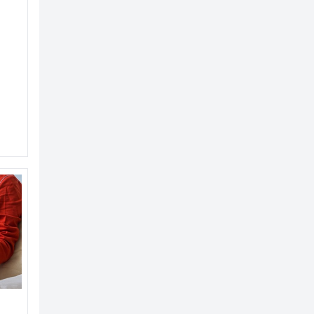
e som sliter psykisk
e rusmidlet for fosteret i graviditeten, skadeligere enn illeg