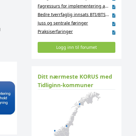
Fagressurs for implementering av Helsedirektoratets nasjonale faglige retningslinjer mv.
Bedre tverrfaglig innsats BTI/BTS, nasjonal nettressurs
Juss og sentrale føringer
g
Praksiserfaringer
Logg inn til forumet
Ditt nærmeste KORUS med
Tidliginn-kommuner