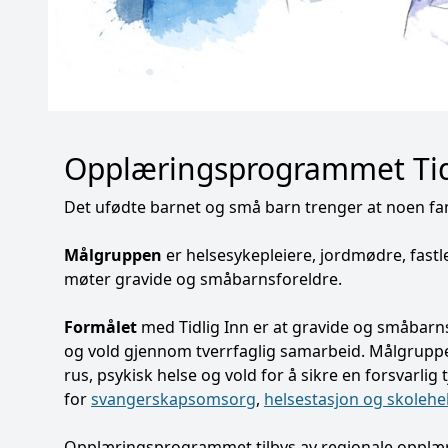
Opplæringsprogrammet Tid
Det ufødte barnet og små barn trenger at noen fa
Målgruppen
er helsesykepleiere, jordmødre, fast
møter gravide og småbarnsforeldre.
Formålet
med Tidlig Inn er at gravide og småbarns
og vold gjennom tverrfaglig samarbeid. Målgruppe
rus, psykisk helse og vold for å sikre en forsvarlig 
for
svangerskapsomsorg
,
helsestasjon og skolehe
Opplæringsprogrammet tilbys av regionale opplæ