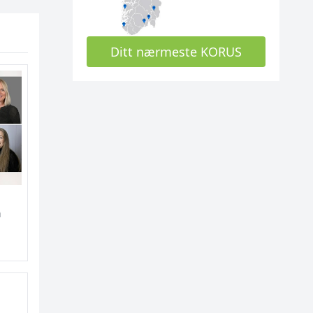
Ditt nærmeste KORUS
p
en
n
v Nasjonalt pasientforløp gravide og rusmidler