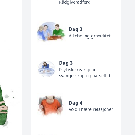
Rådgiveradferd
Dag 2
Alkohol og graviditet
Dag 3
Psykiske reaksjoner i
svangerskap og barseltid
Dag 4
Vold i nære relasjoner