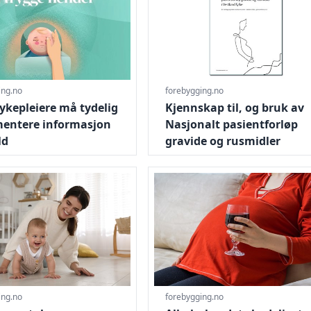
ing.no
forebygging.no
ykepleiere må tydelig
Kjennskap til, og bruk av
entere informasjon
Nasjonalt pasientforløp
ld
gravide og rusmidler
lig samarbeid om gravide i sårbare livssituasjoner
uppesamtaler om foreldre-barn samspill med spedbarnsmødr
Gå til Alkohol er det skadeligst
ing.no
forebygging.no