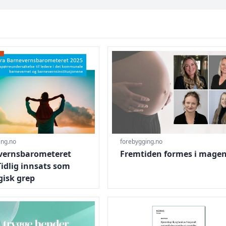
e om vald med gravide
nevernsbarometeret 2025: Tidlig innsats som strategisk gre
Gå til Fremtiden formes i mag
ing.no
forebygging.no
vernsbarometeret
Fremtiden formes i mage
Tidlig innsats som
gisk grep
lsesykepleiere må tydelig dokumentere informasjon om vold
Gå til Kjennskap til, og bruk a