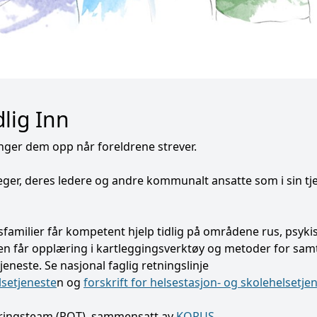
lig Inn
nger dem opp når foreldrene strever.
leger, deres ledere og andre kommunalt ansatte som i sin tj
familier får kompetent hjelp tidlig på områdene rus, psyki
n får opplæring i kartleggingsverktøy og metoder for sam
tjeneste. Se nasjonal faglig retningslinje
lsetjeneste
n og
forskrift for helsestasjon- og skolehelsetje
ringsteam (ROT), sammensatt av
KORUS
,