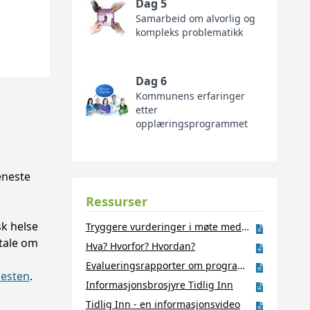
Dag 5
Samarbeid om alvorlig og
kompleks problematikk
Dag 6
Kommunens erfaringer
etter
opplæringsprogrammet
eneste
Ressurser
sk helse
Tryggere vurderinger i møte med vold
tale om
Hva? Hvorfor? Hvordan?
Evalueringsrapporter om programmet
nesten
.
Informasjonsbrosjyre Tidlig Inn
Tidlig Inn - en informasjonsvideo