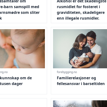
esamtaler om
Alkohol er det skadeligste
re-barn samspill med
rusmidlet for fosteret i
rnsmødre som sliter
graviditeten, skadeligere
k
enn illegale rusmidler.
g forebygge vold mot barn
tig kunnskap om de første tusen dager
Gå til Familierelasjoner og fell
ing.no
forebygging.no
g kunnskap om de
Familierelasjoner og
 tusen dager
fellesansvar i barseltiden
ffected by prenatal alcohol exposure to help them lead a go
nevernsreformen- trer i kraft fra 2022
Gå til Kunnskapsoppsummering 