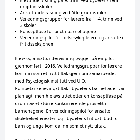
Elevundervisning på 9. trinn ved bydelens fem
ungdomsskoler
Ansattundervisning ved åtte grunnskoler
Veiledningsgrupper for lærere fra 1.-4. trinn ved
3 skoler
Konseptfase for pilot i barnehagene
Veiledningspilot for helsesykepleiere og ansatte i
fritidsseksjonen
Elev- og ansattundervisning bygger på en pilot
gjennomført i 2016. Veiledningsgrupper for lærere
kom inn som et nytt tiltak gjennom samarbeidet
med Psykologisk institutt ved UiO.
Kompetansehevingstiltak i bydelens barnehager var
planlagt, men ble avsluttet etter en konseptfase på
grunn av et større konkurrerende prosjekt i
barnehagene. En veiledningspilot for ansatte i
skolehelsetjenesten og i bydelens fritidstilbud for
barn og unge kom da inn som et nytt tiltak.