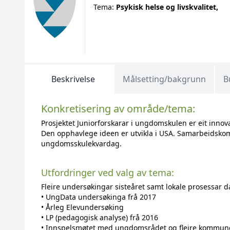
Tema:
Psykisk helse og livskvalitet,
Beskrivelse
Målsetting/bakgrunn
B
Konkretisering av område/tema:
Prosjektet Juniorforskarar i ungdomskulen er eit inno
Den opphavlege ideen er utvikla i USA. Samarbeidskomm
ungdomsskulekvardag.
Utfordringer ved valg av tema:
Fleire undersøkingar sisteåret samt lokale prosessar d
• UngData undersøkinga frå 2017
• Årleg Elevundersøking
• LP (pedagogisk analyse) frå 2016
• Innspelsmøtet med ungdomsrådet og fleire kommune