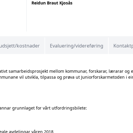
Reidun Braut Kjosås
udsjett/kostnader
Evaluering/videreføring
Kontakt
vativt samarbeidsprosjekt mellom kommunar, forskarar, lærarar og e
unane vil utvikla, tilpassa og prøva ut Juniorforskarmetoden i ei
annar grunnlaget for vårt utfordringsbilete:
ale avdelingar våren 2018