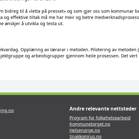
som bidreg til å «letta på presset» og som gjer oss som kommunar be
ålretta og effektive tiltak må me har meir og betre medverknadsprosess
ønskjer å utvikla og testa ut.
ekvardag. Opplæring av lærarar i metoden. Pilotering av metoden (
sjektgruppe og arbeidsgrupper gjennom heile prosessen. Det vert
Andre relevante nettsteder
ing.no
Program for folkehelsearbeid
Kommunetorget.no
Helsenorge.no
Snakkomrus.no