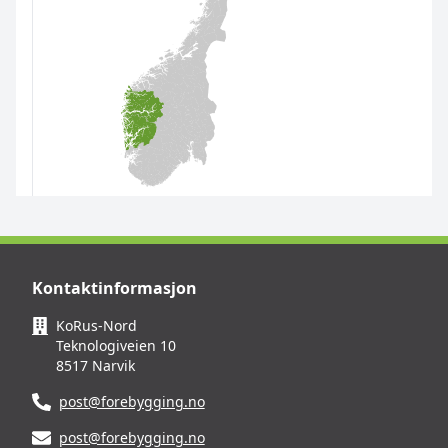
Kontaktinformasjon
KoRus-Nord
Teknologiveien 10
8517 Narvik
post@forebygging.no
post@forebygging.no