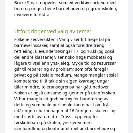
Bruke Smart oppvekst som eit verktøy i arbeid med
born og unge i heile barnehagen og i grunnskulen;
involvere foreldra
Utfordringer ved valg av tema:
Folkehelseoversikten i Vang viser litt høge tal på
barnevernssaker, samt at også foreldre treng
rettleiing. Elevundersøkingar i 7. og 10.kl (og også
dei andre klassane) viser noko høge mobbetal og
lågare trivsel enn ynskjeleg. Mykje tid og resurssar
går til reparering av problem; som ofte føregår
privat og på sosiale medium. Mange manglar sosial
kompetanse til å takle sin eigen kvardag; ungar
tålar mindre, toleransegrensa har gått nedover.
Nokon er også einsame og kjenner på utanforskap.
Vi har mangla eit godt vertøy for handtering av
dette og som heile personale kan einast om frå
eitåringen i barnehagen til 16 åringen i skulen -og
med støtte av foreldre. Trass i opplegg for
førskulebarn på skulen, ynskjer vi meri
samhandling og kontinuitet mellom barnehage og