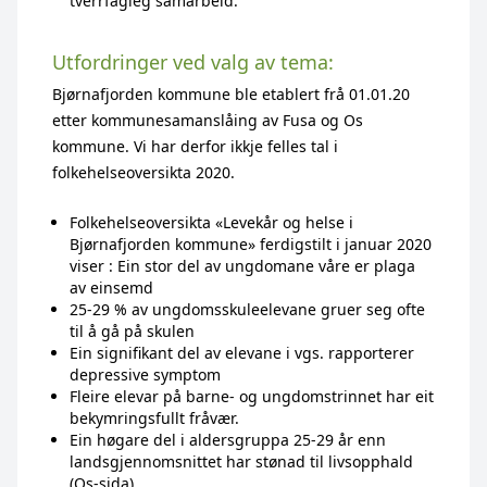
tverrfagleg samarbeid.
Utfordringer ved valg av tema:
Bjørnafjorden kommune ble etablert frå 01.01.20
etter kommunesamanslåing av Fusa og Os
kommune. Vi har derfor ikkje felles tal i
folkehelseoversikta 2020.
Folkehelseoversikta «Levekår og helse i
Bjørnafjorden kommune» ferdigstilt i januar 2020
viser : Ein stor del av ungdomane våre er plaga
av einsemd
25-29 % av ungdomsskuleelevane gruer seg ofte
til å gå på skulen
Ein signifikant del av elevane i vgs. rapporterer
depressive symptom
Fleire elevar på barne- og ungdomstrinnet har eit
bekymringsfullt fråvær.
Ein høgare del i aldersgruppa 25-29 år enn
landsgjennomsnittet har stønad til livsopphald
(Os-sida)