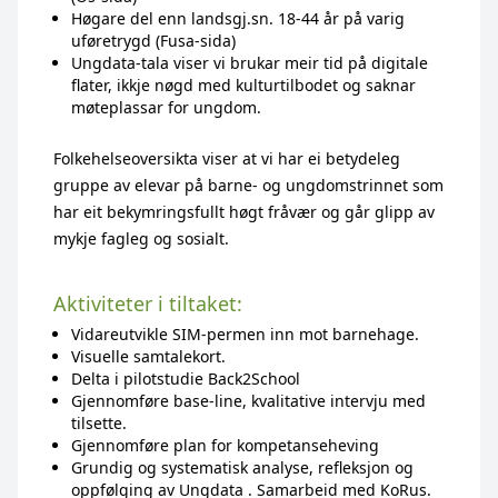
Høgare del enn landsgj.sn. 18-44 år på varig
uføretrygd (Fusa-sida)
Ungdata-tala viser vi brukar meir tid på digitale
flater, ikkje nøgd med kulturtilbodet og saknar
møteplassar for ungdom.
Folkehelseoversikta viser at vi har ei betydeleg
gruppe av elevar på barne- og ungdomstrinnet som
har eit bekymringsfullt høgt fråvær og går glipp av
mykje fagleg og sosialt.
Aktiviteter i tiltaket:
Vidareutvikle SIM-permen inn mot barnehage.
Visuelle samtalekort.
Delta i pilotstudie Back2School
Gjennomføre base-line, kvalitative intervju med
tilsette.
Gjennomføre plan for kompetanseheving
Grundig og systematisk analyse, refleksjon og
oppfølging av Ungdata . Samarbeid med KoRus.