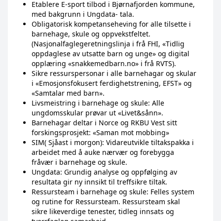
Etablere E-sport tilbod i Bjørnafjorden kommune,
med bakgrunn i Ungdata- tala.
Obligatorisk kompetanseheving for alle tilsette i
barnehage, skule og oppvekstfeltet.
(Nasjonalfaglegeretningslinja i frå FHI, «Tidlig
oppdaglese av utsatte barn og unge» og digital
opplæring «snakkemedbarn.no» i frå RVTS).
Sikre ressurspersonar i alle barnehagar og skular
i «Emosjonsfokusert ferdighetstrening, EFST» og
«Samtalar med barn».
Livsmeistring i barnehage og skule: Alle
ungdomsskular prøvar ut «Livet&sånn».
Barnehagar deltar i Norce og RKBU Vest sitt
forskingsprosjekt: «Saman mot mobbing»
SIM( Sjåast i morgon): Vidareutvikle tiltakspakka i
arbeidet med å auke nærvær og forebygga
fråvær i barnehage og skule.
Ungdata: Grundig analyse og oppfølging av
resultata gir ny innsikt til treffsikre tiltak.
Ressursteam i barnehage og skule: Felles system
og rutine for Ressursteam. Ressursteam skal
sikre likeverdige tenester, tidleg innsats og