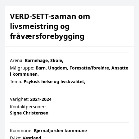
VERD-SETT-saman om
livsmeistring og
fråværsforebygging
Arena:
Barnehage,
Skole,
Målgruppe:
Barn,
Ungdom,
Foresatte/foreldre,
Ansatte
i kommunen,
Tema:
Psykisk helse og livskvalitet,
Varighet:
2021
‐
2024
Kontaktpersoner:
Signe Christensen
Kommune:
Bjørnafjorden kommune
Fylke:
Vestland